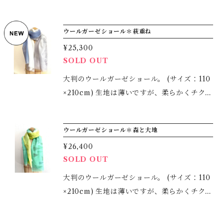
21)cm マチ3cm モチーフは、吉祥文様をち
りばめた宝尽くしに松竹梅を取り入れ、おめ
ウールガーゼショール＊萩重ね
でたい柄をスッキリと描きました。 かなり濃
¥25,300
い色の紫色です
SOLD OUT
大判のウールガーゼショール。 (サイズ：110
×210cm) 生地は薄いですが、柔らかくチクチ
クしない、 とても肌触りのよい生地を地染め
をし、柄を型染めで描きました。 着物の時も
ウールガーゼショール＊森と大地
洋服の時もご使用いただける大判で、真冬以
¥26,400
外３シーズンお使いいただけます。 またコン
SOLD OUT
パクトに収納でき、シワもつきにくいため、
持ち運びにも適しています。 冷房除けや 生
大判のウールガーゼショール。 (サイズ：110
地の左右で大きく染め分けをしているので、
×210cm) 生地は薄いですが、柔らかくチクチ
色の出し方や結び方で様々に変化を楽しめま
クしない、 とても肌触りのよい生地を地染め
す。 ＊すべて手染めゆえ、多少の風合いはご
をし、柄を型染めで描きました。 着物の時も