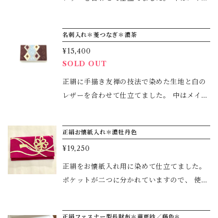
きました。 プレゼントなどにもいかがでしょ
部分はマチ付きでたっぷり入ります。それ以
うか？
外に4つのポケットに分かれていますので、
名刺入れ＊菱つなぎ＊濃茶
とても使いやすくなっています。 サイズ：11.
¥15,400
5×7.5cm (ふたを閉じた状態) 柄は、六つの瓢
SOLD OUT
箪で無病(六瓢)息災を祈る唐草の吉祥柄で
す。 願いを込めて父の日のプレゼントなどに
正絹に手描き友禅の技法で染めた生地と白の
もいかがでしょうか？
レザーを合わせて仕立てました。 中はメイン
部分はマチ付きでたっぷり入ります。それ以
外に4つのポケットに分かれていますので、
正絹お懐紙入れ＊濃牡丹色
とても使いやすくなっています。 サイズ：11.
¥19,250
5×7.5cm (ふたを閉じた状態) 柄は、古来より
ある菱を繋いだ柄を落ち着いた色調で描きま
正絹をお懐紙入れ用に染めて仕立てました。
した。 この名刺入れからご縁が始まることを
ポケットが二つに分かれていますので、 使い
願っております。 プレゼントなどにもいかが
勝手が良いと思います。 縦10.5cm×横18.5c
でしょうか？
m 結びの柄にはそれぞれに意味があり、 こ
正絹ファスナー型長財布＊華更紗／藤色＊