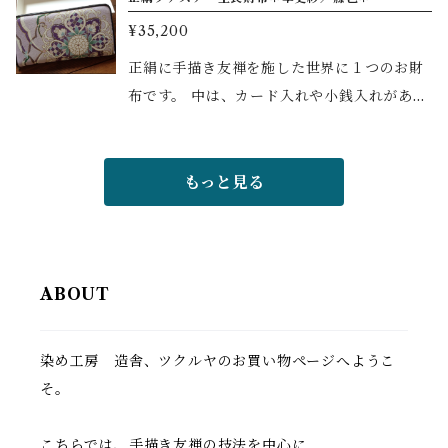
ちらの吉祥結びは、良縁のほかにも幸福や健
¥35,200
康、繁栄の意味を持つため、カードケースに
相応しい柄ということで染めました。 裏側や
正絹に手描き友禅を施した世界に１つのお財
蓋の中にも柄が繋がることで、通常より華や
布です。 中は、カード入れや小銭入れがあ
かな感じでお使いいただけると同時に、より
り、機能的にできています。
ご縁繋ぎの意味合いを込めて描きました。
もっと見る
ABOUT
染め工房 造舎、ツクルヤのお買い物ページへようこ
そ。
こちらでは、手描き友禅の技法を中心に