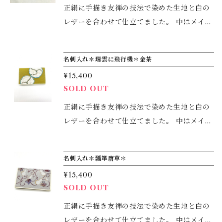
の名刺入れからご縁が始まることを願って描
正絹に手描き友禅の技法で染めた生地と白の
きました。 プレゼントなどにもいかがでしょ
レザーを合わせて仕立てました。 中はメイン
うか？
部分はマチ付きでたっぷり入ります。それ以
外に4つのポケットに分かれていますので、
名刺入れ＊瑞雲に飛行機＊金茶
とても使いやすくなっています。 サイズ：11.
¥15,400
5×7.5cm (ふたを閉じた状態) 柄は、男性にも
SOLD OUT
人気の鯛です。 めでたいとうろこに鱗柄と七
宝柄を入れて、名刺から始まる縁繋ぎと厄除
正絹に手描き友禅の技法で染めた生地と白の
けの意味を込めました。 父の日のプレゼント
レザーを合わせて仕立てました。 中はメイン
などにもいかがでしょうか？
部分はマチ付きでたっぷり入ります。それ以
外に4つのポケットに分かれていますので、
名刺入れ＊瓢箪唐草＊
とても使いやすくなっています。 サイズ：11.
¥15,400
5×7.5cm (ふたを閉じた状態) 柄は、吉祥文様
SOLD OUT
である瑞雲のご縁と、そこから飛び立つ飛行
機に願いを載せて。 この名刺入れからお使い
正絹に手描き友禅の技法で染めた生地と白の
になられる方々羽ばたかれることを願って描
レザーを合わせて仕立てました。 中はメイン