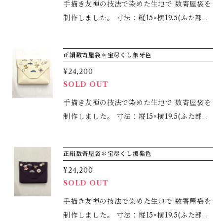
持ち運びにも適しています。 冷房除けや 生
手描き友禅の技法で染めた生地で 数寄屋袋を
地の左右で大きく染め分けをしているので、
制作しました。 寸法：縦15×横19.5(ふた部分
色の出し方や結び方で様々に変化を楽しめま
21)cm マチ3cm モチーフは夜空に浮かぶ月
す。 ＊すべて手染めゆえ、多少の風合いはご
に草木が浮かび上がるようなイメージです。
正絹数寄屋袋＊宝尽くし象牙色
了承下さいませ。 ＊ご家庭での手洗いでお手
入れしていただけます。
¥24,200
SOLD OUT
手描き友禅の技法で染めた生地で 数寄屋袋を
制作しました。 寸法：縦15×横19.5(ふた部分
21)cm マチ3cm モチーフは、吉祥文様をち
りばめた宝尽くしに松竹梅を取り入れ、おめ
正絹数寄屋袋＊宝尽くし濃紫色
でたい柄をスッキリと描きました。
¥24,200
SOLD OUT
手描き友禅の技法で染めた生地で 数寄屋袋を
制作しました。 寸法：縦15×横19.5(ふた部分