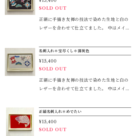
ので、 お着物とのコーディネートも幅広くお
¥15,400
ます。 モチーフは、波のゆらぎを描きまし
SOLD OUT
使いいただけると思います。 寸法 幅 36,2
た。 波の揺らぎを見ているだけで、ふっと落
cm 総丈 515cm 絹100% ＊価格は本体価格
ち着く気分になれたり、 遠く先の地域に想い
正絹に手描き友禅の技法で染めた生地と白の
のみで、お仕立ては含まれません。お仕立て
を馳せたり。 具体的な波というよりも心象風
レザーを合わせて仕立てました。 中はメイン
ご希望の方は別途お申し受けます。
景的な波をイメージしましたので、 岸辺に泡
部分はマチ付きでたっぷり入ります。それ以
立つ波の優しさとか、遠くでたつ白波のよう
外に4つのポケットに分かれていますので、
名刺入れ＊宝尽くし＊薄灰色
な荒さも含めて 抽象的なものを描きました。
とても使いやすくなっています。 サイズ：11.
色味もモノトーンをベースに藍味の蒼の濃淡
¥15,400
5×7.5cm (ふたを閉じた状態) 柄は、おめでた
SOLD OUT
のみを使用しておりますので 涼しげにそして
いものを合わせた宝尽くしと松竹梅です。 こ
小物などで世界観を遊ぶことができると思い
の名刺入れからご縁が始まることを願って描
正絹に手描き友禅の技法で染めた生地と白の
ます。 寸法 幅 36cm 総丈 520cm 夏単
きました。 プレゼントなどにもいかがでしょ
レザーを合わせて仕立てました。 中はメイン
衣用地 絹100% ＊価格は本体価格のみで、
うか？
部分はマチ付きでたっぷり入ります。それ以
お仕立ては含まれません。お仕立てご希望の
外に4つのポケットに分かれていますので、
方は別途お申し受けます。
正絹名刺入れ＊めでたい
とても使いやすくなっています。 サイズ：11.
¥15,400
5×7.5cm (ふたを閉じた状態) 柄は、おめでた
SOLD OUT
いものを合わせた宝尽くしと松竹梅です。 こ