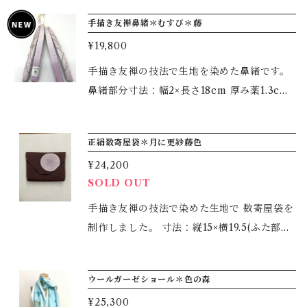
0％（紬） モチーフは、色々な吉兆をもたら
手描き友禅鼻緒＊むすび＊藤
す幸運の鳥と言われるツバメが４弁の花に遊
¥19,800
びにきている様子を描きました。 左右アシン
メトリーに描き、ぼかしを入れて染めており
手描き友禅の技法で生地を染めた鼻緒です。
ます。 綿入りで足が疲れずとても履きやすい
鼻緒部分寸法：幅2×長さ18cm 厚み薬1.3cm
です。 お好みの台と併せて、ぜひご利用くだ
綿入り、鼻緒下、前坪本天 使用生地：絹10
さいませ。
0％（紋織） モチーフは、吉祥紋様として知
正絹数寄屋袋＊月に更紗藤色
られる結びを描いております。 長寿や縁起の
¥24,200
意味を表す柄です。 左右アシンメトリーに描
SOLD OUT
き、ぼかしを入れて染めました。 綿入りで足
が疲れずとても履きやすいです。 お好みの台
手描き友禅の技法で染めた生地で 数寄屋袋を
と併せて、ぜひご利用くださいませ。
制作しました。 寸法：縦15×横19.5(ふた部分
21)cm マチ3cm モチーフは夜空に浮かぶ月
に草木が浮かび上がるようなイメージです。
ウールガーゼショール＊色の森
カラーはフタを閉じた状態のものになりま
¥25,300
す。 中は臙脂色です。