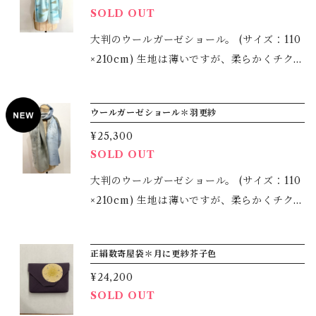
SOLD OUT
大判のウールガーゼショール。 (サイズ：110
×210cm) 生地は薄いですが、柔らかくチクチ
クしない、 とても肌触りのよい生地を地染め
をし、柄を型染めで描きました。 着物の時も
ウールガーゼショール＊羽更紗
洋服の時もご使用いただける大判で、真冬以
¥25,300
外３シーズンお使いいただけます。 またコン
SOLD OUT
パクトに収納でき、シワもつきにくいため、
持ち運びにも適しています。 生地の左右で大
大判のウールガーゼショール。 (サイズ：110
きく染め分けをしているので、 色の出し方や
×210cm) 生地は薄いですが、柔らかくチクチ
結び方で様々に変化を楽しめます。 ＊すべて
クしない、 とても肌触りのよい生地を地染め
手染めゆえ、多少の風合いはご了承下さいま
をし、柄を型染めで描きました。 着物の時も
正絹数寄屋袋＊月に更紗芥子色
せ。 ＊ご家庭での手洗いでお手入れしていた
洋服の時もご使用いただける大判で、真冬以
だけます。
¥24,200
外３シーズンお使いいただけます。 またコン
SOLD OUT
パクトに収納でき、シワもつきにくいため、