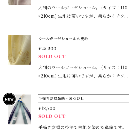
大判のウールガーゼショール。 (サイズ：110
×210cm) 生地は薄いですが、柔らかくチクチ
クしない、 とても肌触りのよい生地を地染め
をし、柄を型染めで描きました。 柄は、大き
ウールガーゼショール＊更紗
な丸の更紗です。季節感なく、お使いいただ
¥25,300
けます。 着物の時も洋服の時もご使用いただ
SOLD OUT
ける大判で、真冬以外３シーズンお使いいた
だけます。 またコンパクトに収納でき、シワ
大判のウールガーゼショール。 (サイズ：110
もつきにくいため、持ち運びにも適していま
×210cm) 生地は薄いですが、柔らかくチクチ
す。 生地の左右で大きく染め分けをしている
クしない、 とても肌触りのよい生地を地染め
ので、 色の出し方や結び方で様々に変化を楽
し、柄を型染めで描きました。 着物の時も洋
手描き友禅鼻緒＊まつひし
しめます。 ＊すべて手染めゆえ、多少の風合
服の時もご使用いただける大判で、真冬以外
いはご了承下さいませ。 ＊ご家庭での手洗い
¥18,700
３シーズンお使いいただけます。 またコンパ
SOLD OUT
でお手入れしていただけます。
クトに収納でき、シワもつきにくいため、持
ち運びにも適しています。 生地の左右で大き
手描き友禅の技法で生地を染めた鼻緒です。