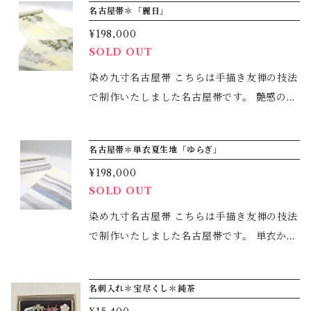
名古屋帯＊「麗日」
了承下さいませ。 ＊ご家庭での手洗いでお手
洋服の時もご使用いただける大判で、真冬以
入れしていただけます。
¥198,000
外３シーズンお使いいただけます。 またコン
SOLD OUT
パクトに収納でき、シワもつきにくいため、
持ち運びにも適しています。 冷房除けや 生
染め九寸名古屋帯 こちらは手描き友禅の技法
地の左右で大きく染め分けをしているので、
で制作いたしました名古屋帯です。 艶感のあ
色の出し方や結び方で様々に変化を楽しめま
る紋織生地を使用しておりますので、少し華
す。 ＊すべて手染めゆえ、多少の風合いはご
やかにもお使いいただけると思います。 モチ
名古屋帯＊単衣夏生地「ゆらぎ」
了承下さいませ。 ＊ご家庭での手洗いでお手
ーフは、野原のキイチゴを描きました。 背景
入れしていただけます。
¥198,000
を３色使い分けてぼかしを入れ、その中にポ
SOLD OUT
ツポツとキイチゴが実を覗かせるようなイメ
ージです。 ちょうど春先の光の存在のよう
染め九寸名古屋帯 こちらは手描き友禅の技法
な、優しくて元気になれたら。 身につけたと
で制作いたしました名古屋帯です。 単衣から
きにそんな存在の帯になったらいいなと思
夏用にお使いいただける透け感が少し優し目
い、制作しました。 色味も淡い緑をベースに
の生地です。 単衣の着用時期が多くなってい
名刺入れ＊宝尽くし＊鈍茶
黄色、グレー、青味のぼかしを入れています
る今、長くお使いいただける生地となってい