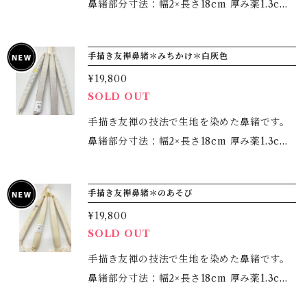
く染め分けをしているので、 色の出し方や結
鼻緒部分寸法：幅2×長さ18cm 厚み薬1.3cm
び方で様々に変化を楽しめます。 ＊すべて手
綿入り、鼻緒下、前坪本天 使用生地：絹10
染めゆえ、多少の風合いはご了承下さいま
0％（紋織） モチーフは松が重なった菱形で
手描き友禅鼻緒＊みちかけ＊白灰色
せ。 ＊ご家庭での手洗いでお手入れしていた
す。 吉祥紋様を重ねております。 左右アシン
だけます。
¥19,800
メトリーに描き、ぼかしを入れて染めまし
SOLD OUT
た。 綿入りで足が疲れずとても履きやすいで
す。 お好みの台と併せて、ぜひご利用くださ
手描き友禅の技法で生地を染めた鼻緒です。
いませ。
鼻緒部分寸法：幅2×長さ18cm 厚み薬1.3cm
綿入り、鼻緒下、前坪本天 使用生地：絹10
0％（紬） モチーフは月の満ち欠けを描いて
手描き友禅鼻緒＊のあそび
います。 満月の部分が七宝紋様になってお
¥19,800
り、御縁が繋がるようにとの願いも込めまし
SOLD OUT
た。 左右アシンメトリーに描き、ぼかしを入
れて染めております。 綿入りで足が疲れずと
手描き友禅の技法で生地を染めた鼻緒です。
ても履きやすいです。 お好みの台と併せて、
鼻緒部分寸法：幅2×長さ18cm 厚み薬1.3cm
ぜひご利用くださいませ。
綿入り、鼻緒下、前坪本天 使用生地：絹10