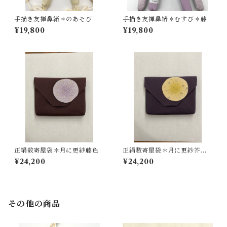
手描き友禅鼻緒＊のあそび
手描き友禅鼻緒＊むすび＊藤
¥19,800
¥19,800
正絹数寄屋袋＊月に更紗藤色
正絹数寄屋袋＊月に更紗芥子
色
¥24,200
¥24,200
その他の商品