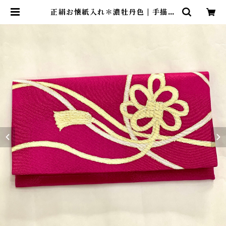
正絹お懐紙入れ＊濃牡丹色 | 手描友
禅 tsukuruya＊染め工房造舎・ツ
クルヤ＊