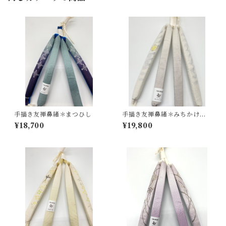
手描き友禅鼻緒＊まつひし
手描き友禅鼻緒＊みちかけ＊
白灰色
¥18,700
¥19,800