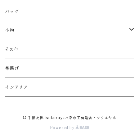
バッグ
小物
財布
その他
カードケース
帯揚げ
印鑑ケース
インテリア
© 手描友禅 tsukuruya＊染め工房造舎・ツクルヤ＊
Powered by