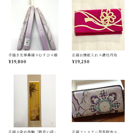
手描き友禅鼻緒＊むすび＊藤
正絹お懐紙入れ＊濃牡丹色
¥19,800
¥19,250
正絹＊染め掛軸「般若心経」
正絹ファスナー型長財布＊華