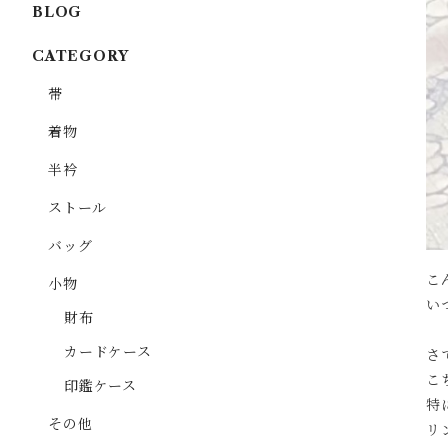
BLOG
CATEGORY
帯
着物
半衿
ストール
バッグ
こ
小物
い
財布
カードケース
さ
こ
印鑑ケース
特
その他
リ