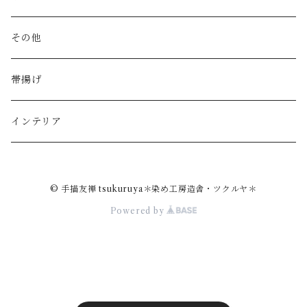
財布
その他
カードケース
帯揚げ
印鑑ケース
インテリア
© 手描友禅 tsukuruya＊染め工房造舎・ツクルヤ＊
Powered by