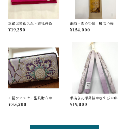
正絹お懐紙入れ＊濃牡丹色
正絹＊染め掛軸「般若心経」
¥19,250
¥154,000
正絹ファスナー型長財布＊華
手描き友禅鼻緒＊むすび＊藤
更紗／藤色＊
¥35,200
¥19,800