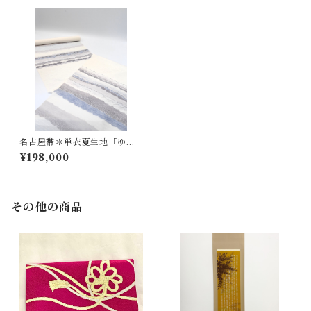
名古屋帯＊単衣夏生地「ゆら
ぎ」
¥198,000
その他の商品