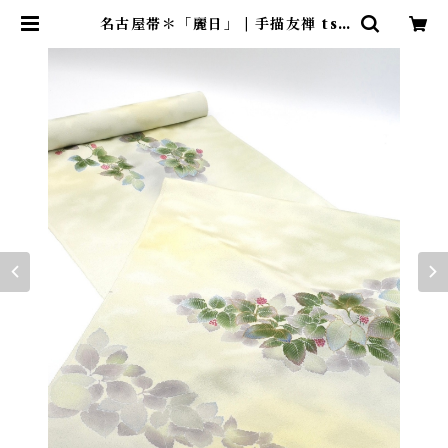
名古屋帯＊「麗日」 | 手描友禅 tsu
kuruya＊染め工房造舎・ツクルヤ
＊