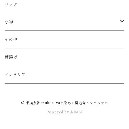
バッグ
小物
財布
その他
カードケース
帯揚げ
印鑑ケース
インテリア
© 手描友禅 tsukuruya＊染め工房造舎・ツクルヤ＊
Powered by