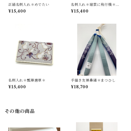
正絹名刺入れ＊めでたい
名刺入れ＊瑞雲に飛行機＊金
茶
¥15,400
¥15,400
名刺入れ＊瓢箪唐草＊
手描き友禅鼻緒＊まつひし
¥15,400
¥18,700
その他の商品