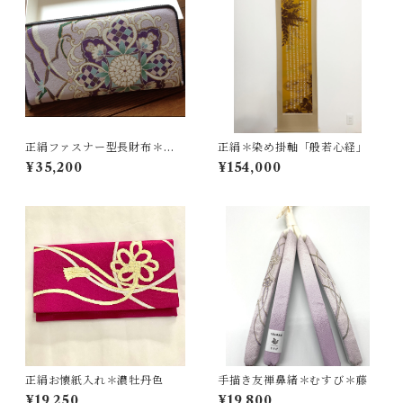
正絹ファスナー型長財布＊華
正絹＊染め掛軸「般若心経」
更紗／藤色＊
¥35,200
¥154,000
正絹お懐紙入れ＊濃牡丹色
手描き友禅鼻緒＊むすび＊藤
¥19,250
¥19,800