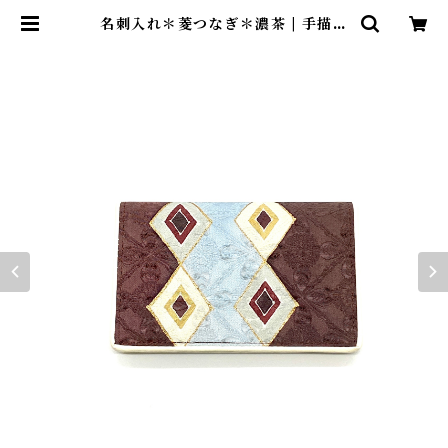
名刺入れ＊菱つなぎ＊濃茶 | 手描友
禅 tsukuruya＊染め工房造舎・ツ
クルヤ＊