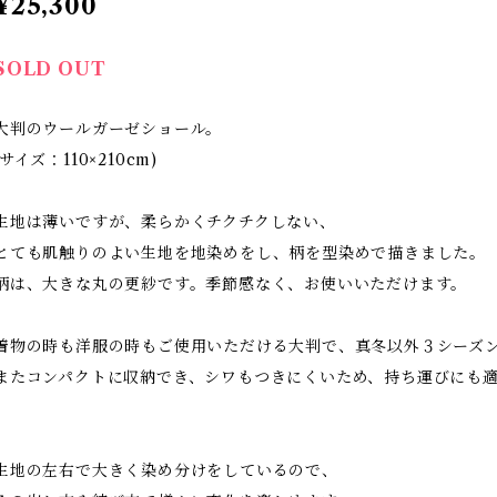
¥25,300
SOLD OUT
大判のウールガーゼショール。
(サイズ：110×210cm)
生地は薄いですが、柔らかくチクチクしない、
とても肌触りのよい生地を地染めをし、柄を型染めで描きました。
柄は、大きな丸の更紗です。季節感なく、お使いいただけます。
着物の時も洋服の時もご使用いただける大判で、真冬以外３シーズ
またコンパクトに収納でき、シワもつきにくいため、持ち運びにも
生地の左右で大きく染め分けをしているので、