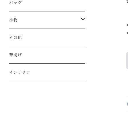
バッグ
小物
財布
その他
カードケース
帯揚げ
印鑑ケース
インテリア