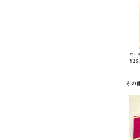
ウー
¥25
その