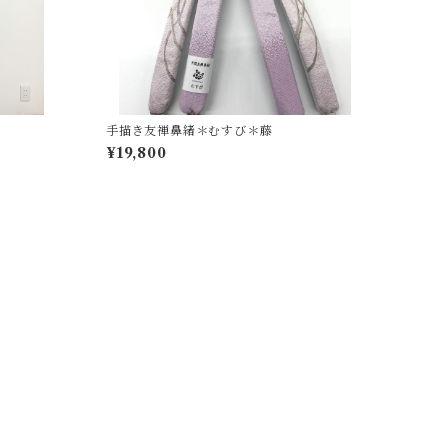
手描き友禅鼻緒＊むすび＊藤
¥19,800