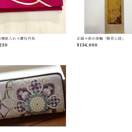
お懐紙入れ＊濃牡丹色
正絹＊染め掛軸「般若心経」
,250
¥154,000