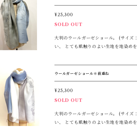
承下さいませ。 ＊ご家庭での手洗いで
¥25,300
SOLD OUT
大判のウールガーゼショール。 (サイズ：110×210cm) 生地は薄いで
い、 とても肌触りのよい生地を地染め
使用いただける大判で、真冬以外３シー
シワもつきにくいため、持ち運びにも適しています。 冷房
しているので、 色の出し方や結び方で様々に変化を楽しめ
ウールガーゼショール＊萩重ね
合いはご了承下さいませ。 ＊ご家庭で
¥25,300
SOLD OUT
大判のウールガーゼショール。 (サイズ：110×210cm) 生地は薄いで
い、 とても肌触りのよい生地を地染め
使用いただける大判で、真冬以外３シー