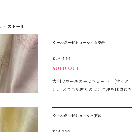
E
ストール
ウールガーゼショール＊丸更紗
¥25,300
SOLD OUT
大判のウールガーゼショール。 (サイズ：110×210cm) 生地は薄いで
い、 とても肌触りのよい生地を地染め
す。季節感なく、お使いいただけます。 着物の時も洋服の時もご使用いただける大判で、真冬以
外３シーズンお使いいただけます。 ま
びにも適しています。 生地の左右で大きく染め分けをしているので、 色の出し方や結び方で様々
ウールガーゼショール＊更紗
に変化を楽しめます。 ＊すべて手染めゆえ、多少の風合いはご了承下さいませ。 ＊ご家庭での手
洗いでお手入れしていただけます。