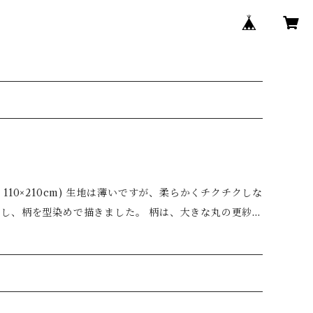
すが、柔らかくチクチクしな
をし、柄を型染めで描きました。 柄は、大きな丸の更紗で
たコンパクトに収納でき、シワもつきにくいため、持ち運