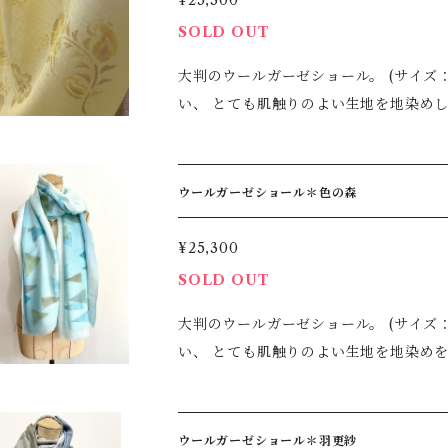
¥25,300
SOLD OUT
大判のウールガーゼショール。 (サイズ：110×210cm) 生地は薄いで
い、 とても肌触りのよい生地を地染め
用いただける大判で、真冬以外３シーズ
ワもつきにくいため、持ち運びにも適しています。 生地の左右で大きく
で、 色の出し方や結び方で様々に変化を楽しめます。 ＊すべて手染め
ウールガーゼショール＊色の森
承下さいませ。 ＊ご家庭での手洗いで
¥25,300
SOLD OUT
大判のウールガーゼショール。 (サイズ：110×210cm) 生地は薄いで
い、 とても肌触りのよい生地を地染め
使用いただける大判で、真冬以外３シー
シワもつきにくいため、持ち運びにも適しています。 生地の左右で大き
で、 色の出し方や結び方で様々に変化を楽しめます。 ＊すべて手染め
ウールガーゼショール＊羽更紗