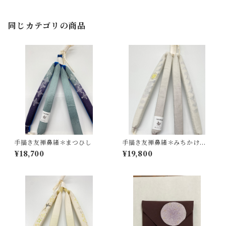
同じカテゴリの商品
手描き友禅鼻緒＊まつひし
手描き友禅鼻緒＊みちかけ＊
白灰色
¥18,700
¥19,800