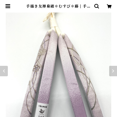
手描き友禅鼻緒＊むすび＊藤 | 手描
友禅 tsukuruya＊染め工房造舎・
ツクルヤ＊