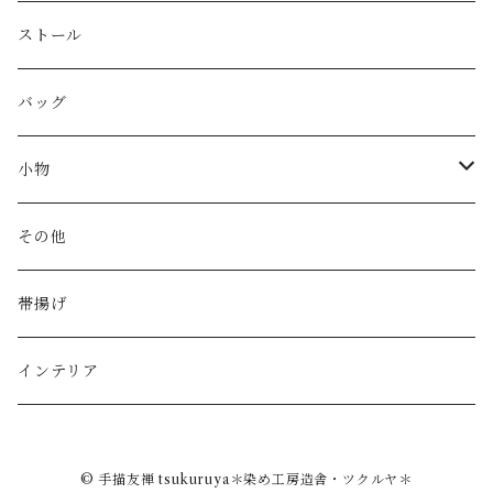
ストール
バッグ
小物
財布
その他
カードケース
帯揚げ
印鑑ケース
インテリア
© 手描友禅 tsukuruya＊染め工房造舎・ツクルヤ＊