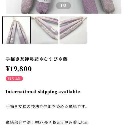
1
/3
手描き友禅鼻緒＊むすび＊藤
¥19,800
残り1点
International shipping available
手描き友禅の技法で生地を染めた鼻緒です。
鼻緒部分寸法：幅2×長さ18cm 厚み薬1.3cm