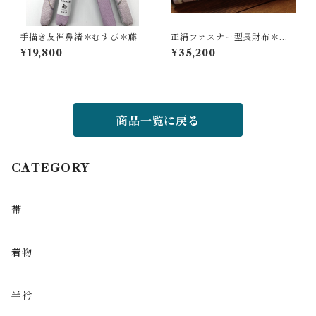
手描き友禅鼻緒＊むすび＊藤
正絹ファスナー型長財布＊華
更紗／藤色＊
¥19,800
¥35,200
商品一覧に戻る
CATEGORY
帯
着物
半衿