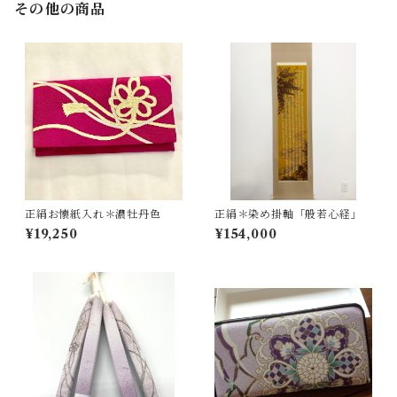
その他の商品
正絹お懐紙入れ＊濃牡丹色
正絹＊染め掛軸「般若心経」
¥19,250
¥154,000