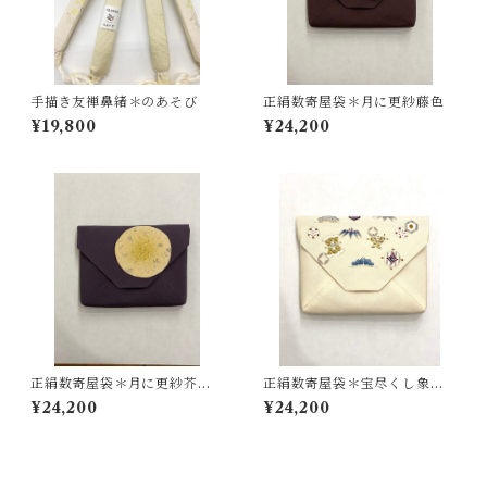
手描き友禅鼻緒＊のあそび
正絹数寄屋袋＊月に更紗藤色
¥19,800
¥24,200
正絹数寄屋袋＊月に更紗芥子
正絹数寄屋袋＊宝尽くし象牙
色
色
¥24,200
¥24,200