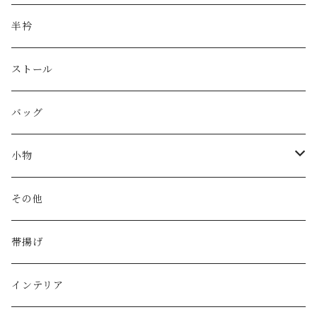
半衿
ストール
バッグ
小物
財布
その他
カードケース
帯揚げ
印鑑ケース
インテリア