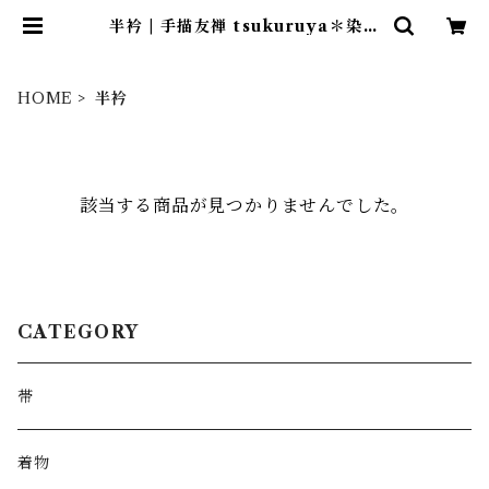
半衿 | 手描友禅 tsukuruya＊染め
工房造舎・ツクルヤ＊
HOME
半衿
該当する商品が見つかりませんでした。
CATEGORY
帯
着物